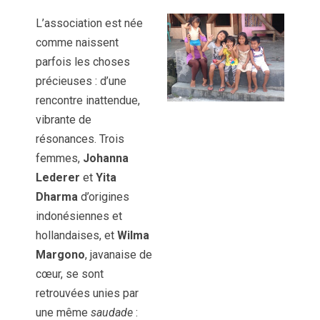
L’association est née
comme naissent
parfois les choses
précieuses : d’une
rencontre inattendue,
vibrante de
résonances. Trois
femmes,
Johanna
Lederer
et
Yita
Dharma
d’origines
indonésiennes et
hollandaises, et
Wilma
Margono
, javanaise de
cœur, se sont
retrouvées unies par
une même
saudade
: