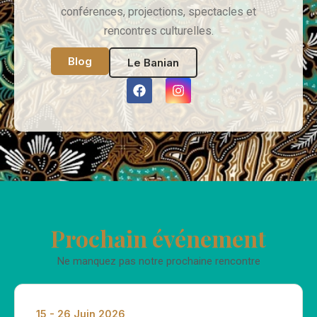
conférences, projections, spectacles et
rencontres culturelles.
Blog
Le Banian
F
I
a
n
c
s
e
t
b
a
o
g
o
r
k
a
m
Prochain événement
Ne manquez pas notre prochaine rencontre
15 - 26 Juin 2026