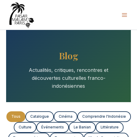
Aller
au
contenu
Blog
Actualités, critiques, rencontres et
découvertes culturelles franco-
indonésiennes
Tous
Catalogue
Cinéma
Comprendre l'Indonésie
Culture
Événements
Le Banian
Littérature