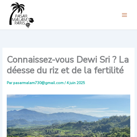
Aller
au
contenu
Connaissez-vous Dewi Sri ? La
déesse du riz et de la fertilité
Par
pasarmalam730@gmail.com
/
4 juin 2025